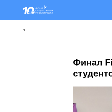
<
Финал F
студент