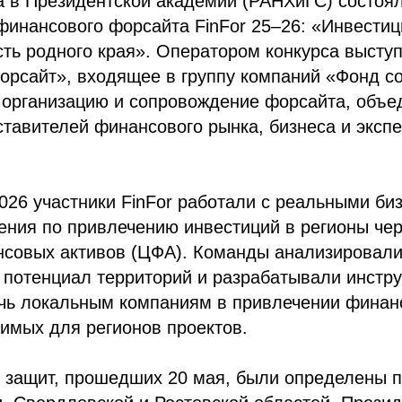
а в Президентской академии (РАНХиГС) состоя
финансового форсайта FinFor 25–26: «Инвести
сть родного края». Оператором конкурса выст
рсайт», входящее в группу компаний «Фонд со
 организацию и сопровождение форсайта, объе
ставителей финансового рынка, бизнеса и экспе
026 участники FinFor работали с реальными би
ения по привлечению инвестиций в регионы че
совых активов (ЦФА). Команды анализировал
 потенциал территорий и разрабатывали инстр
чь локальным компаниям в привлечении финан
имых для регионов проектов.
 защит, прошедших 20 мая, были определены п