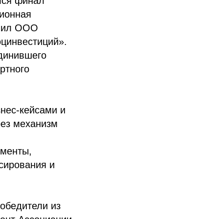
лся финал
ционная
упил ООО
цинвестиций».
динившего
ртного
знес-кейсами и
рез механизм
и
ументы,
сирования и
обедители из