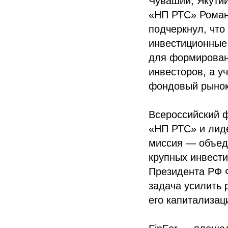
Чувашии, Якутии
«НП РТС» Роман 
подчеркнул, чт
инвестиционные
для формирован
инвесторов, а у
фондовый рынок
Всероссийский 
«НП РТС» и лиде
миссия — объеди
крупных инвести
Президента РФ Ф
задача усилить 
его капитализац