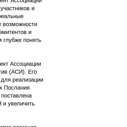
дент Ассоциации
участников и
реальные
е возможности
эмитентов и
м глубже понять
ект Ассоциации
ив (АСИ). Его
 для реализации
ах Послания
 поставлена
й и увеличить