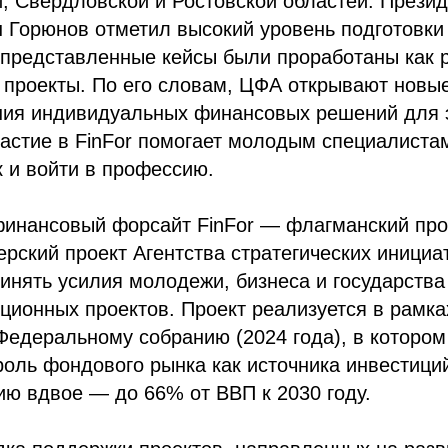
, Свердловской и Ростовской областей. Прези
Горюнов отметил высокий уровень подготовки 
о представленные кейсы были проработаны как 
 проекты. По его словам, ЦФА открывают новы
ия индивидуальных финансовых решений для 
частие в FinFor помогает молодым специалиста
 и войти в профессию.
финансовый форсайт FinFor — флагманский про
рский проект Агентства стратегических инициат
нять усилия молодежи, бизнеса и государства
ционных проектов. Проект реализуется в рамк
едеральному собранию (2024 года), в котором
роль фондового рынка как источника инвестици
ию вдвое — до 66% от ВВП к 2030 году.