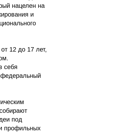
рый нацелен на
жирования и
ационального
т 12 до 17 лет,
ом.
в себя
и федеральный
гическим
 собирают
деи под
 и профильных