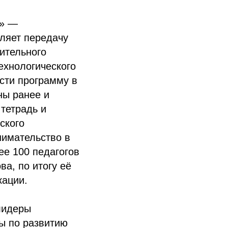
о» —
ляет передачу
ительного
ехнологического
сти программу в
ны ранее и
тетрадь и
ского
нимательство в
ее 100 педагогов
а, по итогу её
кации.
лидеры
ы по развитию