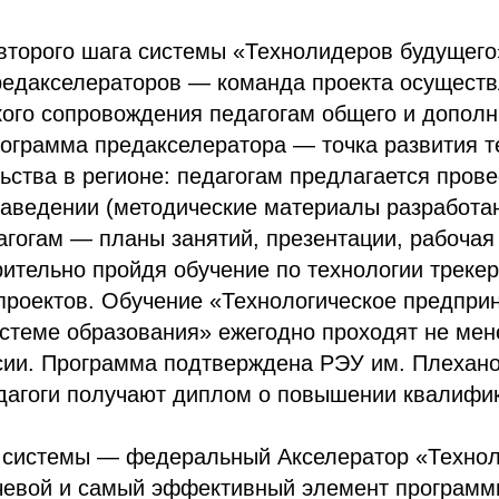
 второго шага системы «Технолидеров будущег
редакселераторов — команда проекта осуществ
кого сопровождения педагогам общего и дополн
ограмма предакселератора — точка развития т
ства в регионе: педагогам предлагается прове
заведении (методические материалы разработа
гогам — планы занятий, презентации, рабочая 
рительно пройдя обучение по технологии трекер
проектов. Обучение «Технологическое предпри
стеме образования» ежегодно проходят не мен
сии. Программа подтверждена РЭУ им. Плеханов
дагоги получают диплом о повышении квалифи
системы — федеральный Акселератор «Техно
чевой и самый эффективный элемент программ