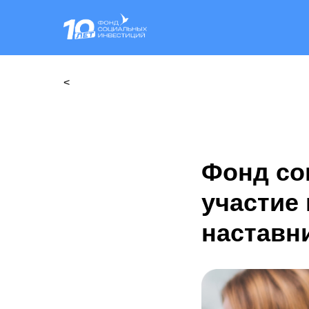
<
Фонд со
участие 
наставн