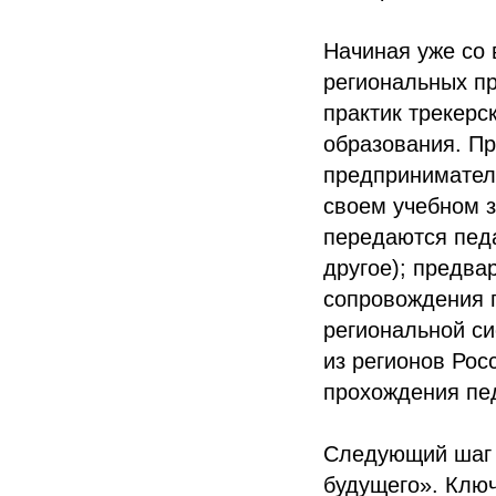
Начиная уже со
региональных п
практик трекерс
образования. Пр
предприниматель
своем учебном 
передаются педа
другое); предва
сопровождения 
региональной си
из регионов Рос
прохождения пе
Следующий шаг 
будущего». Клю